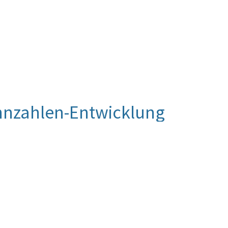
nnzahlen-Entwicklung
 Beurteilung vor. Die Beurteilung der Kennzahlen-
luierung vorgenommen werden.
erichtshofes
fahren mit Jahresende