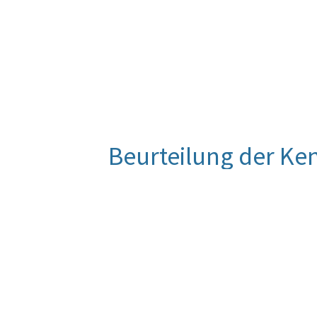
Beurteilung der Ke
Für diese Kennzahl liegt noch keine
Entwicklung wird im Zuge der Eva
Quelle
Geschäftsausweis des Verwaltungsg
Berechnungsmethode
Gesamtsumme aller anhängigen Ver