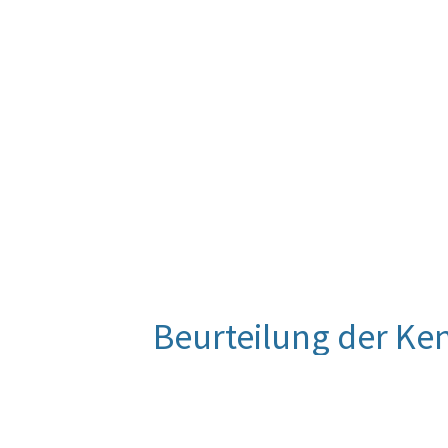
Beurteilung der Ke
Die Statistik Austria publiziert die D
Folgejahres (2021). Daher wurde für
zurückgegriffen und eine Berechnun