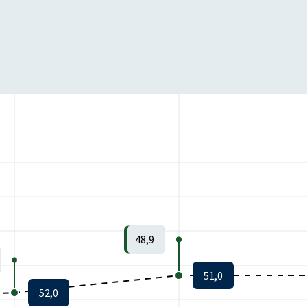
48,9
51,0
52,0