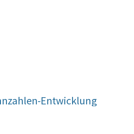
nnzahlen-Entwicklung
aten für das Vorjahr (2020) erst im Herbst des
 das Berichtsjahr 2020 auf die Rohdaten
g durch das Bundesministerium für Bildung,