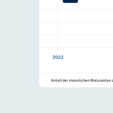
53,5
21
2022
Anteil der männlichen Maturanten a