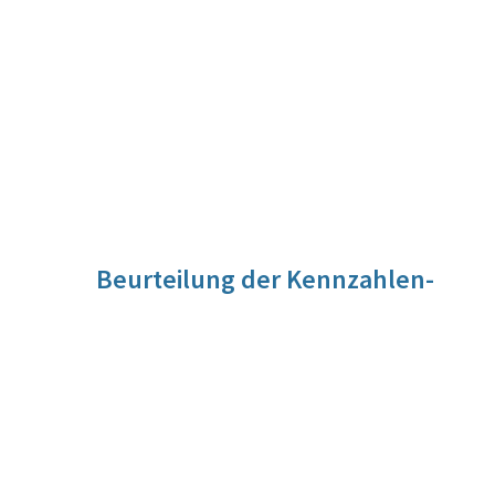
Beurteilung der Kennzahlen-
Entwicklung
Für diese Kennzahl liegt noch keine Beurteilung vor. Die
Beurteilung der Kennzahlen-Entwicklung wird im Zuge der
Evaluierung vorgenommen werden.
Quelle
Statistik der ADA, Daten aus Jahresmeldung an den