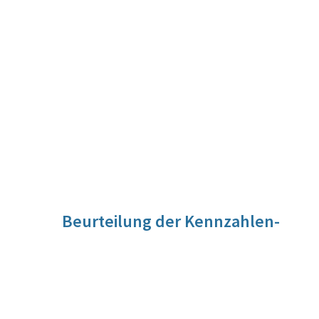
Beurteilung der Kennzahlen-
Entwicklung
Während 2020 der Anteil der schulzentrierten,
nachfrageorientierten Lehrerfortbildung am
Gesamtumfang der Fort- und Weiterbildung für
Lehrer/innen bereits bei 30% lag, ging dieser 2021 aufgrund