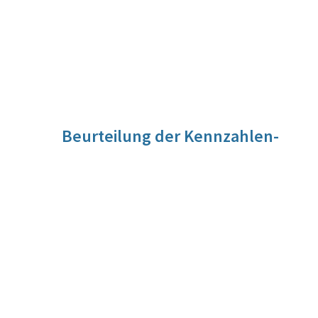
Beurteilung der Kennzahlen-
Entwicklung
Für diese Kennzahl liegt noch keine Beurteilung vor. Die
Beurteilung der Kennzahlen-Entwicklung wird im Zuge der
Evaluierung vorgenommen werden.
Quelle
BKA – eigene Aufzeichnungen
Berechnungsmethode
Gewichteter Prozentanteil der österreichischen Projekte,