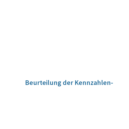
Beurteilung der Kennzahlen-
Entwicklung
Die Kennzahl hängt von der Zuwanderung (Anzahl
Personen) aus EU-Staaten sowie der legalen (nach
Niederlassungs- und Aufenthaltsgesetz) Zuwanderung aus
Drittstaaten nach Österreich ab. Diese ist durch zahlreiche
Faktoren (geopolitische, wirtschaftliche, gesetzliche