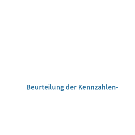
Beurteilung der Kennzahlen-
Entwicklung
Die Kennzahl hängt von der Zuwanderung (Anzahl
Personen) aus Drittstaaten sowie der legalen (nach
Niederlassungs- und Aufenthaltsgesetz) Zuwanderung aus
Drittstaaten nach Österreich ab. Diese ist durch zahlreiche
Faktoren (geopolitische, wirtschaftliche, gesetzliche