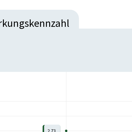
irkungskennzahl
2,73