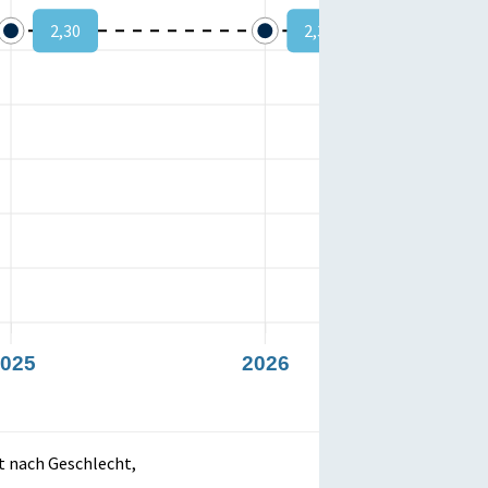
2,30
2,30
025
2026
t nach Geschlecht,