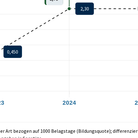
2,30
0,450
23
2024
2
 Art bezogen auf 1000 Belagstage (Bildungsquote); differenzier