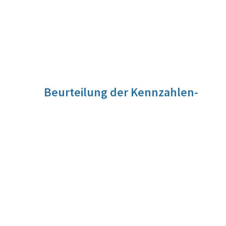
Beurteilung der Kennzahlen-
Entwicklung
Für diese Kennzahl liegt noch keine Beurteilung vor. Die
Beurteilung der Kennzahlen-Entwicklung wird im Zuge der
Evaluierung vorgenommen werden.
Quelle
Interne Aufzeichnungen/Parlamentsdirektion
Berechnungsmethode
Zählwert