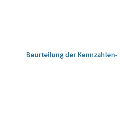
Beurteilung der Kennzahlen-
Entwicklung
Für diese Kennzahl liegt noch keine Beurteilung vor. Die
Beurteilung der Kennzahlen-Entwicklung wird im Zuge der
Evaluierung vorgenommen werden.
Quelle
Interne Aufzeichnungen/Parlamentsdirektion
Berechnungsmethode
Zählwert