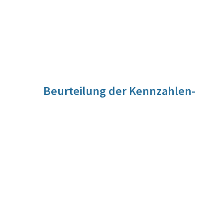
Beurteilung der Kennzahlen-
Entwicklung
Für diese Kennzahl liegt noch keine Beurteilung vor. Die
Beurteilung der Kennzahlen-Entwicklung wird im Zuge der
Evaluierung vorgenommen werden.
Quelle
Interne Aufzeichnungen/Parlamentsdirektion
Berechnungsmethode
Zählwert