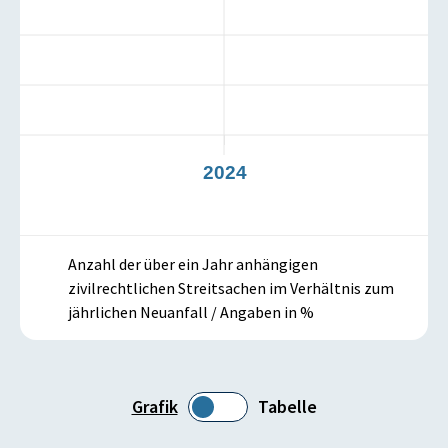
3
2024
Anzahl der über ein Jahr anhängigen
zivilrechtlichen Streitsachen im Verhältnis zum
jährlichen Neuanfall / Angaben in %
Grafik
Tabelle