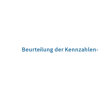
Beurteilung der Kennzahlen-
Entwicklung
Für diese Kennzahl liegt noch keine Beurteilung vor. Die
Beurteilung der Kennzahlen-Entwicklung wird im Zuge der
Evaluierung vorgenommen werden.
Quelle
Verfahrensautomation Justiz, Bundesministerium für
Justiz (Abt. III 5)