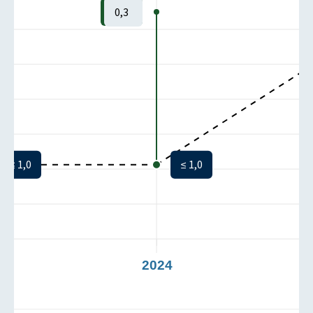
0,3
≤ 1,0
≤ 1,0
3
2024