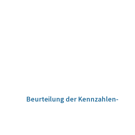
Beurteilung der Kennzahlen-
Entwicklung
Die Arbeitslosenquote Älterer lag seit 2017 um rund einen
Prozentpunkt höher als die Gesamt-Arbeitslosenquote
(Absolutdifferenz). Nur im Corona-Jahr 2020 verringerte