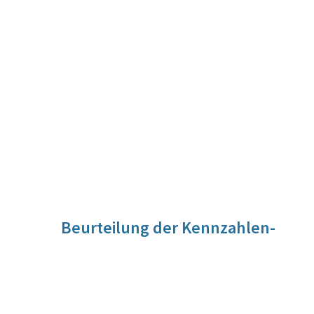
Beurteilung der Kennzahlen-
Entwicklung
Die Mittel wurden in voller Höhe zur Verfügung gestellt.