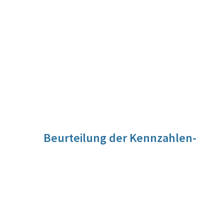
Beurteilung der Kennzahlen-
Entwicklung
Die Daten basieren auf der alle zwei Jahre veröffentlichten
F&E-Statistik.
Der Zielwert für das Jahr 2024 konnte trotz schwieriger
wirtschaftlicher Rahmenbedingungen deutlich übertroffen
werden, wobei positiv hervorzuheben ist, dass die