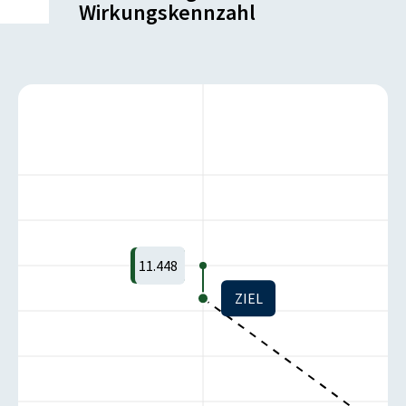
Wirkungskennzahl
11.448
ZIEL
-1
-1