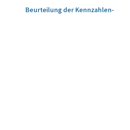
Beurteilung der Kennzahlen-
Entwicklung
Für diese Kennzahl liegt noch keine Beurteilung vor. Die
Beurteilung der Kennzahlen-Entwicklung wird im Zuge der
Evaluierung vorgenommen werden.
Quelle
Kommunalkredit Public Consulting
Berechnungsmethode
Berechnungsgrundlage: Input-Output-Modell WIFO
Wirkungsmonitoring
in Österreich