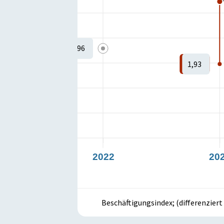
Istzustand:
-1
1,96
Zielzustand:
-1
1,93
2022
20
Beschäftigungsindex; (differenzier