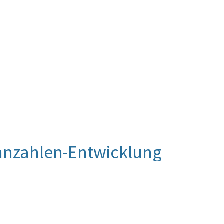
nnzahlen-Entwicklung
 Beurteilung vor. Die Beurteilung der Kennzahlen-
luierung vorgenommen werden.