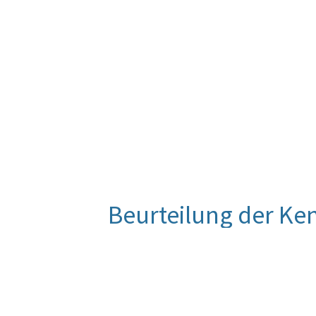
Beurteilung der Ke
Für diese Kennzahl liegt noch keine
Entwicklung wird im Zuge der Eva
Quelle