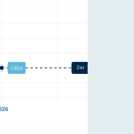
Ziel
≥ 55,0
026