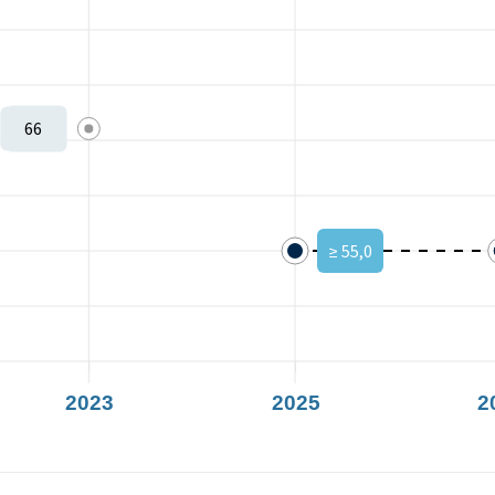
66
Istzustand:
-1
Zielzustand:
-1
≥ 55,0
2023
2025
2