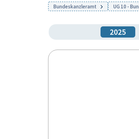
Bundeskanzleramt
UG 10 - Bu
2025