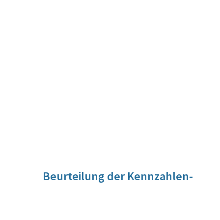
Beurteilung der Kennzahlen-
Entwicklung
Keine Beschreibung da Nacherfassung.