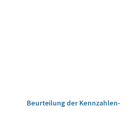
Beurteilung der Kennzahlen-
Entwicklung
Die Verringerung des Schuldenstandes ist darauf
zurückzuführen, dass die Einnahmen des FLAF dessen
Ausgaben übersteigen.