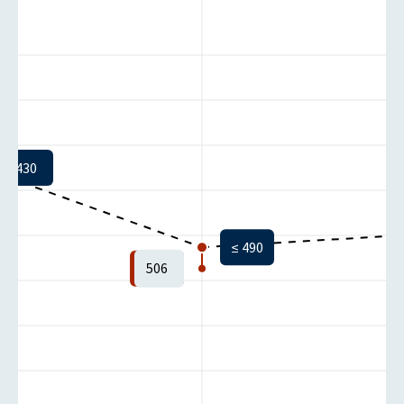
430
≤ 490
506