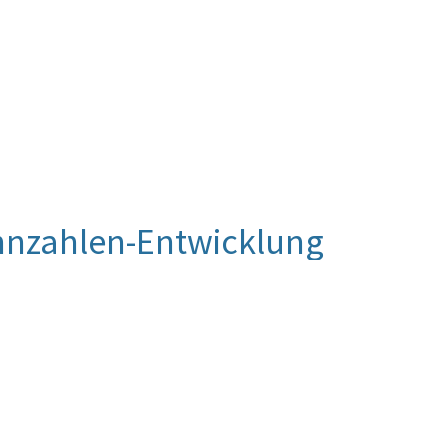
nnzahlen-Entwicklung
18 soziale Medien zur umfassenden Kommunikation
en und Mitteilungen des Verfassungsgerichtshofes
r Mediensprecher veröffentlichte Kurzvideos, Fotos
ondere via Twitter. Die Follower-Zahl auf diesem
 damit 2018 weiter und bekräftigt den
te Kommunikationsmittel zum Einsatz zu bringen,
formieren. Ebenso ist es ein Ziel der Medienarbeit
alistinnen und Journalisten dabei zu unterstützen,