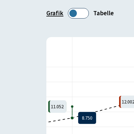
Grafik
Tabelle
12.00
11.052
8.750
6.300