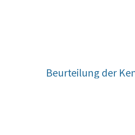
Beurteilung der Ke
Neben der Website wurden auch 20
genutzt, vor allem um Entscheidung
über diese Medien zu verbreiten. De
und Links zu Entscheidungen, insbes
Kurznachrichtendienst erhöhte sich
eingeschlagenen Weg, verschiedens
um die Bürgerinnen und Bürger zu in
des Verfassungsgerichtshofes, Journ