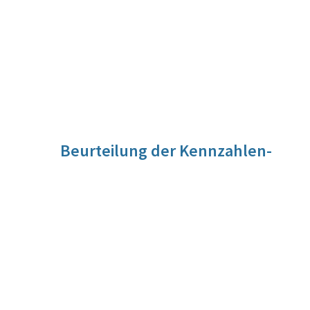
Beurteilung der Kennzahlen-
Entwicklung
Für diese Kennzahl liegt noch keine Beurteilung vor. Die
Beurteilung der Kennzahlen-Entwicklung wird im Zuge der
Evaluierung vorgenommen werden.
Quelle
VfGH/Auswertung aus Tätigkeitsbericht