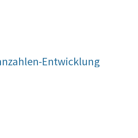
nnzahlen-Entwicklung
Vorgaben der Sicherheitsstrategie und definiert die
n Kräfte. Um einen Einsatz auch über einen längeren
edingungen durchführen zu können, ist eine höhere
ten Kräfte bereitzuhalten. Die Kennzahl wird im
gestellt.
e Bereitstellung präsenter Kräfte – gemäß dem