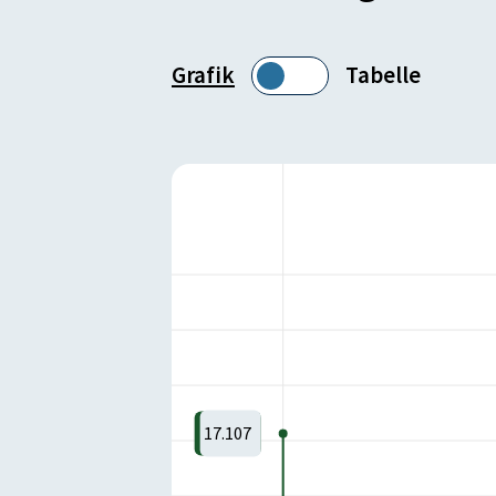
Grafik
Tabelle
17.107