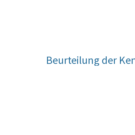
Beurteilung der Ke
Der Zielzustand ergibt sich aus den 
Anzahl der gleichzeitig einsetzbare
Zeitraum oder unter schwierigen B
Anzahl zur Entlastung der eingesetz
BVA 2023 mit verändertem Inhalt dar
Quelle
Direktion 1/BMLV - Weisung über di
Militärstrategischen Konzept 2017