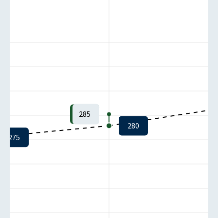
285
280
275