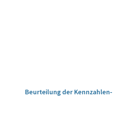
Beurteilung der Kennzahlen-
Entwicklung
Die Anforderungen, die das Eco Management Audit Scheme
an die teilnehmenden Organisationen stellt, sind hoch.
Gerade deshalb ist das Umweltmanagement nach diesem