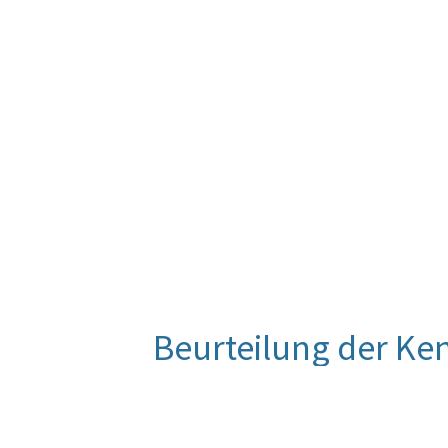
Beurteilung der Ke
Die Anforderungen, die das Eco M
Organisationen stellt, sind hoch. 
diesem europäischen Standard ein 