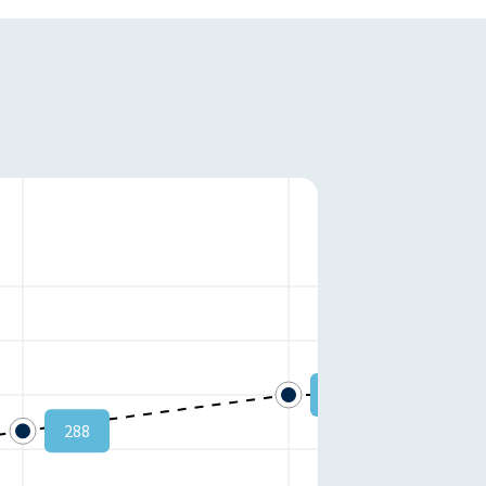
295
288