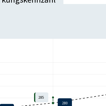
285
280