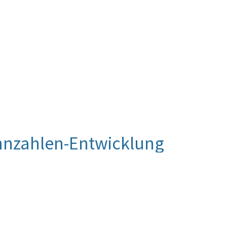
nnzahlen-Entwicklung
 Beurteilung vor. Die Beurteilung der Kennzahlen-
luierung vorgenommen werden.
Pensionen der Beamtinnen und Beamten"