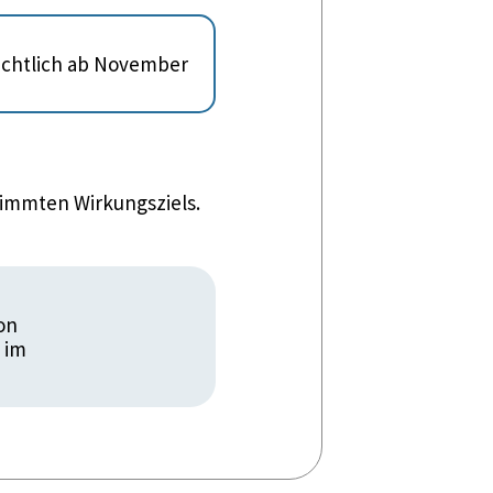
sichtlich ab November
timmten Wirkungsziels.
on
 im