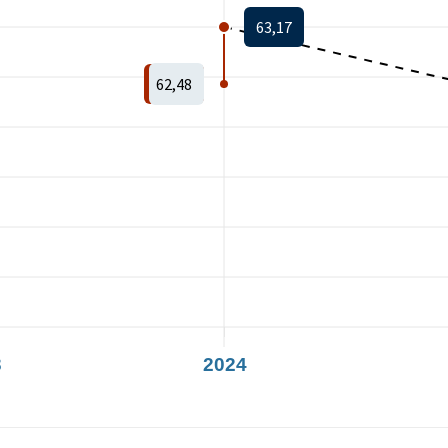
63,17
62,48
3
2024