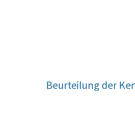
Beurteilung der Ke
Für diese Kennzahl liegt noch keine
Entwicklung wird im Zuge der Eva
Quelle
BKA, Publikation "Monitoring der 