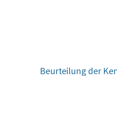
Beurteilung der Ke
Für diese Kennzahl liegt noch keine
Entwicklung wird im Zuge der Eva
Quelle
Direktion 2/GDLV. Gemäß den opera