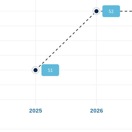
52
Istzustand:
-1
Zielzustand:
-1
51
2025
2026