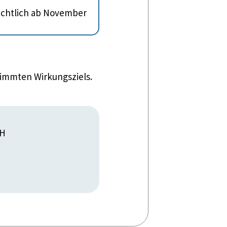
sichtlich ab November
timmten Wirkungsziels.
BH