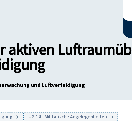
er aktiven Luftraum
idigung
überwachung und Luftverteidigung
digung
UG 14 - Militärische Angelegenheiten