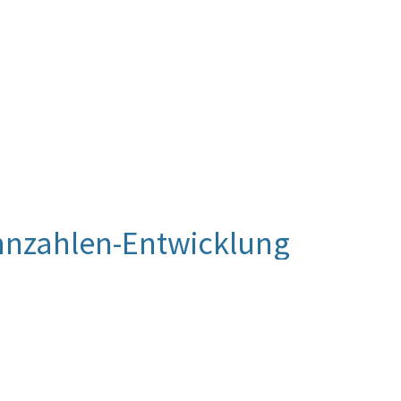
nnzahlen-Entwicklung
 Beurteilung vor. Die Beurteilung der Kennzahlen-
luierung vorgenommen werden.
tiven Vorgaben für die Luftraumüberwachung und