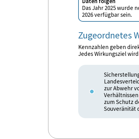
Daten folgen
Das Jahr 2025 wurde no
2026 verfügbar sein.
Zugeordnetes W
Kennzahlen geben direkt
Jedes Wirkungsziel wir
Sicherstellun
Landesverteid
zur Abwehr vo
Verhältnisse
zum Schutz d
Souveränität 