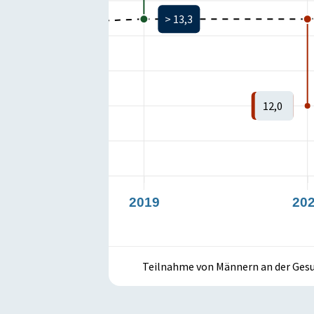
> 13,3
> 13,2
1
1
12,0
2019
20
Teilnahme von Männern an der Ges