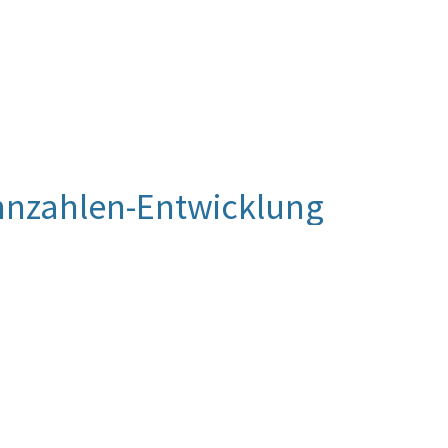
nnzahlen-Entwicklung
ch nicht vor. Der Zielzustand für 2018 war 13,2 %.
ntpunkte) überschritten. Die Entwicklung der
tig in die richtige Richtung.
Sozialversicherungsträger