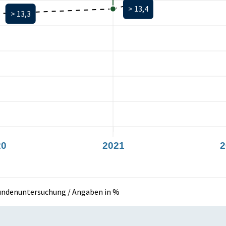
> 13,4
> 13,3
20
2021
2
undenuntersuchung / Angaben in %