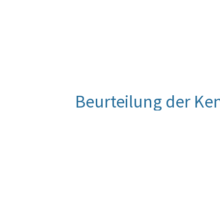
Beurteilung der Ke
Die Teilnehmerrate für 2019 liegt no
Dieser Wert wurde leicht (0,1 Proze
Teilnahmerate geht langsam, aber ste
Quelle
Hauptverband der österreichischen 
Berechnungsmethode