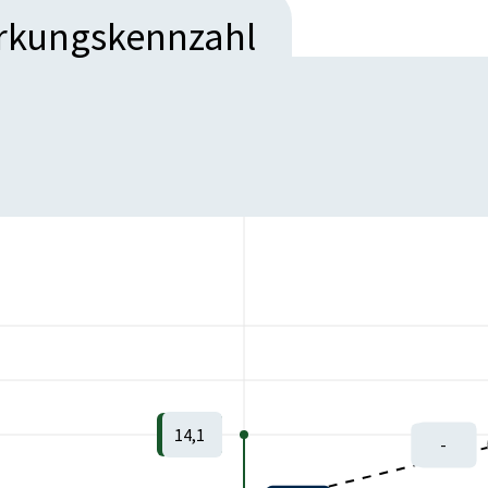
irkungskennzahl
14,1
-