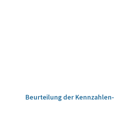
Beurteilung der Kennzahlen-
Entwicklung
Da keine Daten für den Istzustand vorliegen, kann keine
Aussage betreffend die Entwicklung getroffen werden.