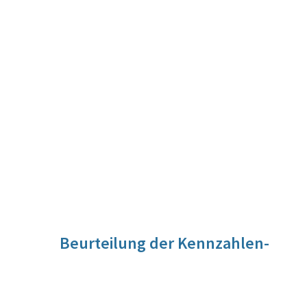
Beurteilung der Kennzahlen-
Entwicklung
Nicht nur die Anzahl an Telearbeitsplätzen steigt
kontinuierlich, auch eine Erhöhung der Stundenanzahl je