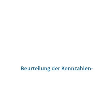
Beurteilung der Kennzahlen-
Entwicklung
Für diese Kennzahl liegt noch keine Beurteilung vor. Die
Beurteilung der Kennzahlen-Entwicklung wird im Zuge der
Evaluierung vorgenommen werden.