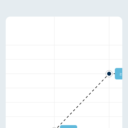
≥ 88
Istzustand:
-1
Zielzustand:
-1