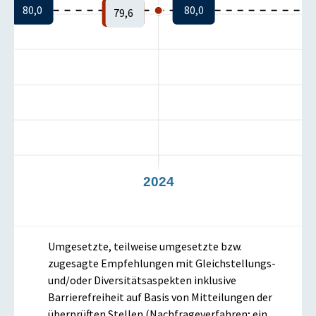
80,0
80,0
79,6
23
2024
2
Umgesetzte, teilweise umgesetzte bzw.
zugesagte Empfehlungen mit Gleichstellungs-
und/oder Diversitätsaspekten inklusive
Barrierefreiheit auf Basis von Mitteilungen der
überprüften Stellen (Nachfrageverfahren; ein