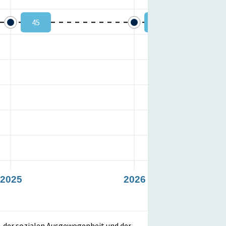
45
45
2025
2026
e, der sozialen Ausgewogenheit und der