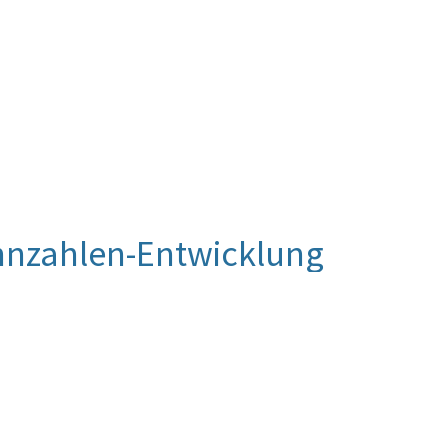
nnzahlen-Entwicklung
 Beurteilung vor. Die Beurteilung der Kennzahlen-
luierung vorgenommen werden.