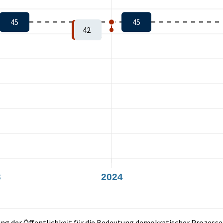
45
45
42
3
2024
rung der Öffentlichkeit für die Bedeutung demokratischer Prozess