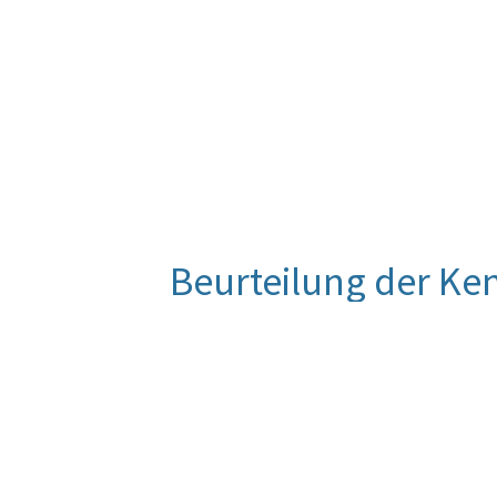
Beurteilung der Ke
Für diese Kennzahl liegt noch keine
Entwicklung wird im Zuge der Eva
Quelle
Präsidentschaftskanzlei