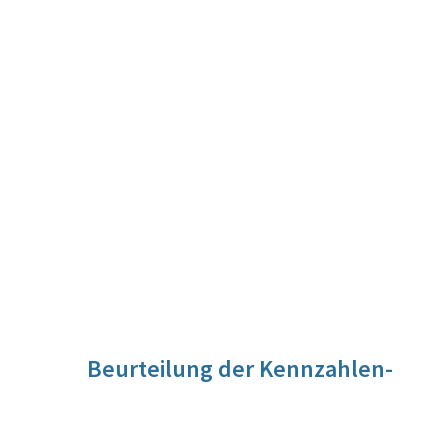
Beurteilung der Kennzahlen-
Entwicklung
Eine leistungsfähige Kommunikationsinfrastruktur ist