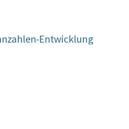
nnzahlen-Entwicklung
 Jahr 2018 22 Berichte mit Gleichstellungs-
nnte damit seinen Zielwert (18 Berichte) deutlich
 fast jedem vierten Bericht Ausführungen zum
tät, was das Engagement des Rechnungshofes in
n höchsten Wert seit 2013 darstellt.
erichte mit Gleichstellungs- und/oder