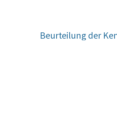
Beurteilung der Ke
Der Rechnungshof veröffentlichte im
und/oder Diversitätsaspekten und ko
überschreiten. Somit finden sich in
Thema Gleichstellung bzw. Diversi
diesem Bereich deutlich zeigt und de
Quelle
Rechnungshof
Berechnungsmethode
Gesamtsumme der veröffentlichten B
Diversitätsaspekten