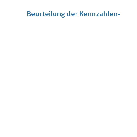
Beurteilung der Kennzahlen-
Entwicklung
Für diese Kennzahl liegt noch keine Beurteilung vor. Die
Beurteilung der Kennzahlen-Entwicklung wird im Zuge der
Evaluierung vorgenommen werden.
Quelle
Interne Aufzeichnungen/Parlamentsdirektion
Berechnungsmethode
Zählwert
Wirkungsmonitoring
in Österreich