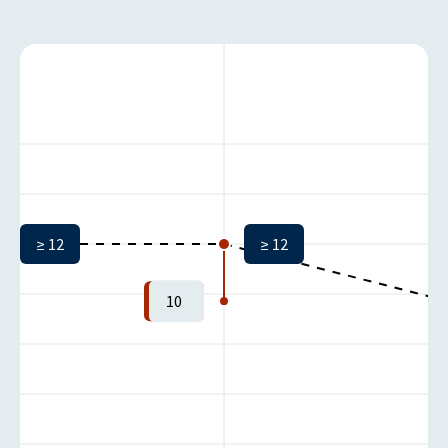
≥ 12
≥ 12
10
-1
-1