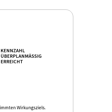
KENNZAHL
ÜBERPLANMÄSSIG E
RREICHT
timmten Wirkungsziels.