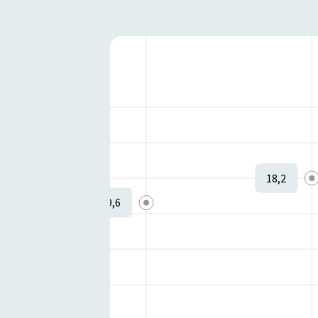
18,2
19,6
Istzustand:
-1
Zielzustand:
-1