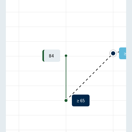
≥ 85
84
Istzustand:
-1
Zielzustand:
-1
≥ 65