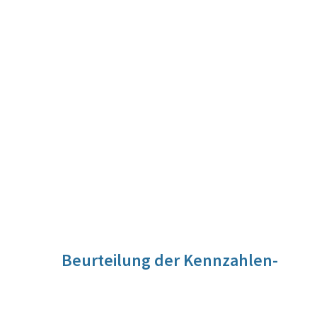
Beurteilung der Kennzahlen-
Entwicklung
Diese Wirkungszielkennzahl wurde mit dem