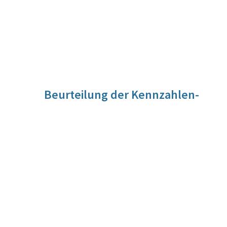
Beurteilung der Kennzahlen-
Entwicklung
Für diese Kennzahl liegt noch keine Beurteilung vor. Die
Beurteilung der Kennzahlen-Entwicklung wird im Zuge der
Evaluierung vorgenommen werden.
Quelle
Umfrage zur subjektiven Sicherheit des BMI (SUSI 5) durch
ein Meinungsforschungsinstitut
Berechnungsmethode