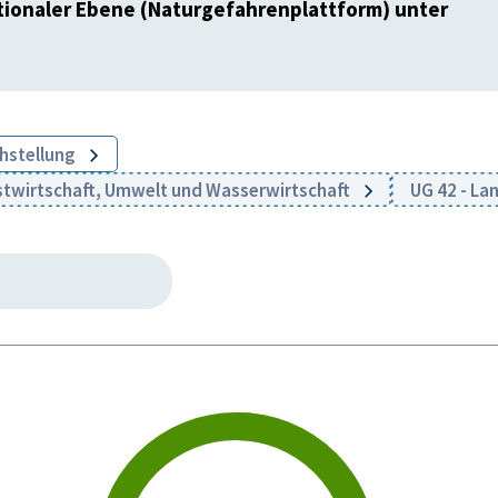
onaler Ebene (Naturgefahrenplattform) unter
chstellung
stwirtschaft, Umwelt und Wasserwirtschaft
UG 42 - La