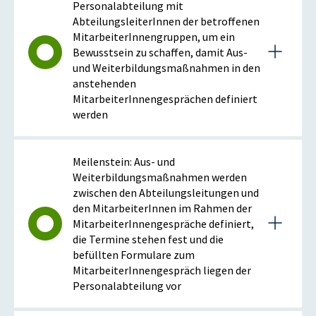
Personalabteilung mit
AbteilungsleiterInnen der betroffenen
MitarbeiterInnengruppen, um ein
Bewusstsein zu schaffen, damit Aus-
und Weiterbildungsmaßnahmen in den
anstehenden
MitarbeiterInnengesprächen definiert
werden
Details zum Meilenstein
Meilenstein: Aus- und
Weiterbildungsmaßnahmen werden
zwischen den Abteilungsleitungen und
2016
den MitarbeiterInnen im Rahmen der
MitarbeiterInnengespräche definiert,
die Termine stehen fest und die
Istzustand (2016)
befüllten Formulare zum
Anfang 2016 wurde mit Rundschreiben an die
MitarbeiterInnengespräch liegen der
Abteilungsleiterinnen das Ersuchen herangetragen,
Personalabteilung vor
bei den MitarbeiterInnengesprächen die Definition
Aus- und Weiterbildungsmaßnahmen besonders zu