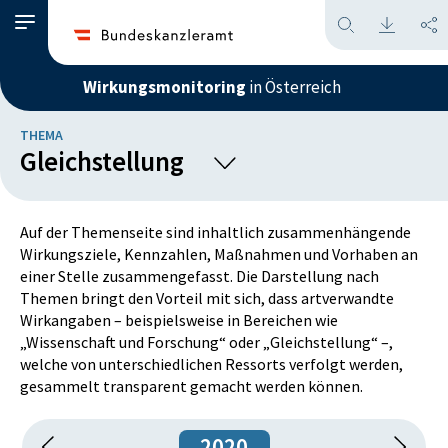
Wirkungsmonitoring
in Österreich
THEMA
Gleichstellung
Arbeit, Soziales und Pensionen
Auf der Themenseite sind inhaltlich zusammenhängende
Wirkungsziele, Kennzahlen, Maßnahmen und Vorhaben an
Bildung
einer Stelle zusammengefasst. Die Darstellung nach
Themen bringt den Vorteil mit sich, dass artverwandte
Energie, Infrastruktur und Mobilität
Wirkangaben – beispielsweise in Bereichen wie
„Wissenschaft und Forschung“ oder „Gleichstellung“ –,
Familie, Kinder und Jugend
welche von unterschiedlichen Ressorts verfolgt werden,
gesammelt transparent gemacht werden können.
Gesundheit
2020
Information, Beratung, Services