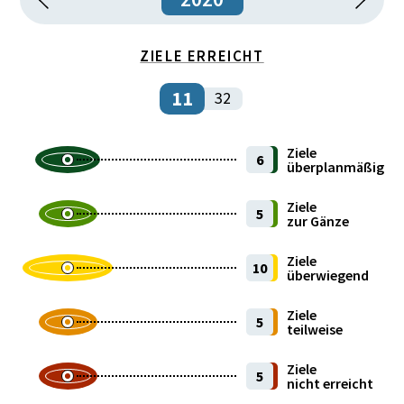
Institutionen und öffentlicher Sektor
ZIELE ERREICHT
Internationales
11
32
Kultur und Sport
Ziele
6
Öffentliche Finanzen
überplanmäßig
Ziele
Recht und Sicherheit
5
zur Gänze
Umwelt und Lebensraum
Ziele
10
überwiegend
Wirtschaft und Unternehmen
Ziele
5
teilweise
Wissenschaft und Forschung
Ziele
5
nicht erreicht