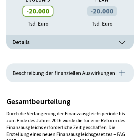
-20.000
-20.000
Tsd. Euro
Tsd. Euro
Details
Erträge
IST
PLAN
Beschreibung der finanziellen Auswirkungen
-20.000
-20.000
Die Länder erhalten gemäß § 9 Abs. 6a der Novelle in
Tsd. Euro
Tsd. Euro
den Jahren 2015 und 2016 je 10 Mio. Euro zusätzlich
Gesamtbeurteilung
aus den Ertragsanteilen an der Umsatzsteuer.
Durch die Verlängerung der Finanzausgleichsperiode bis
Werkleistungen
zum Ende des Jahres 2016 wurde die für eine Reform des
Finanzausgleichs erforderliche Zeit geschaffen. Die
IST
PLAN
Erstellung eines neuen Finanzausgleichsgesetzes – FAG