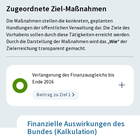
Zugeordnete Ziel-Maßnahmen
Meilenstein 1: Einhaltung
finanzausgleichsrechtlicher Bestimmungen
Die Maßnahmen stellen die konkreten, geplanten
Ausgangszustand 2014:
Handlungen der öffentlichen Verwaltung dar. Die Ziele des
Vorhabens sollen durch diese Tätigkeiten erreicht werden.
Die Regelungen des Finanzausgleichs, insbesondere
Durch die Darstellung der Maßnahmen wird das
„Wie“
der
das Finanzausgleichsgesetz 2008 sowie die
Zielerreichung transparent gemacht.
begleitenden Vereinbarungen gemäß Art. 15a B-VG,
treten mit Ablauf des Jahres 2014 außer Kraft. Ein
neuer Finanzausgleich müsste verhandelt werden und
mit 1.1.2015 in Kraft treten.
Verlängerung des Finanzausgleichs bis
Zielzustand 2016:
Ende 2016
Die für 2015 und 2016 verlängerten
Beitrag zu Ziel 1
finanzausgleichsrechtlichen Bestimmungen werden
von den Finanzausgleichspartnern eingehalten und
korrekt vollzogen.
Beschreibung der Ziel-Maßnahme
Istzustand 2016:
Finanzielle Auswirkungen des
Der zeitliche Geltungsbereich der den
Die für 2015 und 2016 verlängerten
Bundes (Kalkulation)
Finanzausgleich regelnden Gesetze und
finanzausgleichsrechtlichen Bestimmungen werden
Vereinbarungen gemäß Art. 15a B-VG wird