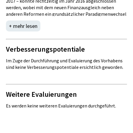
0
0
2017 – konnte rechtzeitig im Jahr 2016 abgeschlossen
werden, wobei mit dem neuen Finanzausgleich neben
Tsd. Euro
Tsd. Euro
anderen Reformen ein grundsätzlicher Paradigmenwechsel
eingeleitet und insbesondere im Bereich der
+ mehr lesen
Abgabenautonomie und der Aufgabenorientierung ein
Einstieg in den Umstieg vorbereitet werden konnte: Der
Betrieblicher Sachaufwand
Wohnbauförderungsbeitrag wird ab 1.1.2018 zu einer
ausschließlichen Landesabgabe mit voller Autonomie der
Verbesserungspotentiale
IST
PLAN
Länder für die Höhe des Tarifs: in zwei Etappen werden die
0
0
Ertragsanteile auch nach aufgabenbezogenen Kriterien im
Im Zuge der Durchführung und Evaluierung des Vorhabens
Bereich der Elementarpädagogik (ab 2018) und der
sind keine Verbesserungspotentiale ersichtlich geworden.
Tsd. Euro
Tsd. Euro
Pflichtschule (ab 2019) verteilt werden.
Weitere Evaluierungen
Transferaufwand
Es werden keine weiteren Evaluierungen durchgeführt.
IST
PLAN
0
0
Tsd. Euro
Tsd. Euro