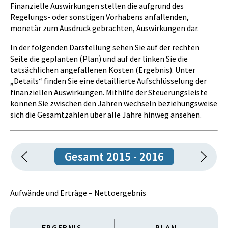
von den Finanzausgleichspartnern eingehalten und
Finanzielle Auswirkungen stellen die aufgrund des
dahingehend geändert, dass sie erst mit Ablauf des
korrekt vollzogen.
Regelungs- oder sonstigen Vorhabens anfallenden,
Jahres 2016 außer Kraft treten. Diese Verlängerung
monetär zum Ausdruck gebrachten, Auswirkungen dar.
erfolgt in Form des ggstdl. Sammelgesetzes sowie
Datenquelle:
einer gleichzeitig eingebrachten Sammel-15a-
Bundesrechnungsabschluss 2015 und 2016
In der folgenden Darstellung sehen Sie auf der rechten
Vereinbarung.
Seite die geplanten (Plan) und auf der linken Sie die
Zielerreichungsgrad des Meilensteins:
tatsächlichen angefallenen Kosten (Ergebnis). Unter
Zielerreichungsgrad der Ziel-Maßnahme:
zur Gänze erreicht
„Details“ finden Sie eine detaillierte Aufschlüsselung der
zur Gänze erreicht
finanziellen Auswirkungen. Mithilfe der Steuerungsleiste
können Sie zwischen den Jahren wechseln beziehungsweise
sich die Gesamtzahlen über alle Jahre hinweg ansehen.
Gesamt 2015 - 2016
Aufwände und Erträge – Nettoergebnis
ERGEBNIS
PLAN