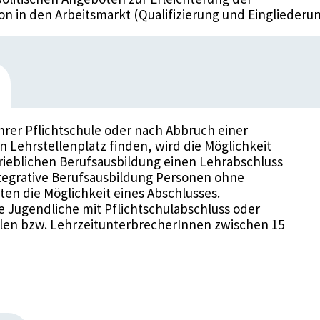
ion in den Arbeitsmarkt (Qualifizierung und Eingliederun
hrer Pflichtschule oder nach Abbruch einer
 Lehrstellenplatz finden, wird die Möglichkeit
ieblichen Berufsausbildung einen Lehrabschluss
integrative Berufsausbildung Personen ohne
en die Möglichkeit eines Abschlusses.
e Jugendliche mit Pflichtschulabschluss oder
en bzw. LehrzeitunterbrecherInnen zwischen 15
ichtet, „geeignete Ausbildungseinrichtungen mit
ng zu beauftragen, soweit berufliche
dliche nicht durch Vermittlung auf Lehrstellen
ellt werden können“ . In Summe rechnet man
ch ca. 2500 Ausbildungsplätze für Jugendliche zur