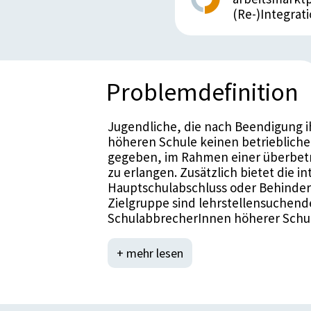
(Re-)Integrat
Problemdefinition
Jugendliche, die nach Beendigung i
höheren Schule keinen betrieblichen
gegeben, im Rahmen einer überbetr
zu erlangen. Zusätzlich bietet die 
Hauptschulabschluss oder Behindert
Zielgruppe sind lehrstellensuchend
SchulabbrecherInnen höherer Schul
und 18 Jahren.
Das AMS ist gem. § 38d AMSG verpfl
+ mehr lesen
der überbetrieblichen Lehrausbildu
Ausbildungsmöglichkeiten für Jugen
oder andere Maßnahmen sichergest
damit, dass für ganz Niederösterrei