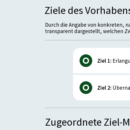
Verfügung gestellt werden müssen. 
Ziele des Vorhaben
wobei 700 Verlängerungen und 1.250 
Durch die Angabe von konkreten, n
transparent dargestellt, welchen Zwe
Ziel 1:
Erlangu
Beschreibung des
Ziel 2:
Übernah
Die ÜBA-Lehrwerks
Elektro, Holz, Ga
Gebäudereinigung.
Beschreibung des
Lehrwerkstätten u
Zugeordnete Ziel
Ziel ist der posit
Die Lehrgänge bie