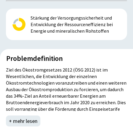
Stärkung der Versorgungssicherheit und
Entwicklung der Ressourceneffizienz bei
Energie und mineralischen Rohstoffen
Problemdefinition
Ziel des Ökostromgesetzes 2012 (ÖSG 2012) ist im
Wesentlichen, die Entwicklung der einzelnen
Ökostromtechnologien voranzutreiben und einen weiteren
Ausbau der Ökostromproduktion zu forcieren, um dadurch
das 34%-Ziel an Anteil erneuerbarer Energien am
Bruttoendenergieverbrauch im Jahr 2020 zu erreichen. Dies
soll vorranging über die Förderung durch Einspeisetarife
der von Ökostromanlagen produzierten und in das
+ mehr lesen
öffentliche Netz eingespeisten Elektrizität erfolgen.
Das System der Förderung von Ökostromanlagen basiert