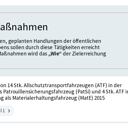
rag des Vorhabens zu den UN Nachhaltigkeitszielen
eilensteine des Ziels
-Maßnahmen
pazität für geschützten Personentransport um drei ve
ien erhöht
en, geplanten Handlungen der öffentlichen
 2015:
ens sollen durch diese Tätigkeiten erreicht
r Maßnahmen wird das
„Wie“
der Zielerreichung
nentransport für Soldatinnen und Soldaten nicht im e
lbar.
chützten Personentransport für Soldatinnen und Solda
eriekompanien erhöht.
on 14 Stk. Allschutztransportfahrzeugen (ATF) in der
s Patrouillensicherungsfahrzeug (PatSi) und 4 Stk. ATF i
g als Materialerhaltungsfahrzeug (MatE) 2015
ersonentransport ist ua. mit dem Allschutztransportfah
i verstärkte Infanteriekompanien sichergestellt.
l 1
I / Direktion Rüstung und Beschaffung (DionRB) / Abtei