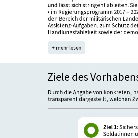
und lässt sich stringent ableiten. S
• im Regierungsprogramm 2017 – 202
den Bereich der militärischen Land
Assistenz-Aufgaben, zum Schutz de
Handlungsfähigkeit sowie der demok
Aufrechterhaltung der Ordnung und 
Hilfeleistung bei Elementarereigni
+ mehr lesen
Umfangs befähigt sein,
• im Arbeitsprogramm der österreich
Bundesheer muss auf der Grundlage 
des Wehrdienstberichtes, des Mili
Ziele des Vorhaben
die zukünftigen Herausforderungen
Verbesserung der Fähigkeiten sowohl
Durch die Angabe von konkreten, n
Assistenzeinsätze ist anzustreben,
transparent dargestellt, welchen Zwe
• in der Österreichischen Sicherheits
Sicherheitskonzept in der neuen D
• in der Teilstrategie Verteidigung 20
Auftrag, Aufgaben und Zielvorgaben
• im Militärstrategischen Konzept 201
Ziel 1:
Sichers
und Einsatzaufgaben.
Soldatinnen 