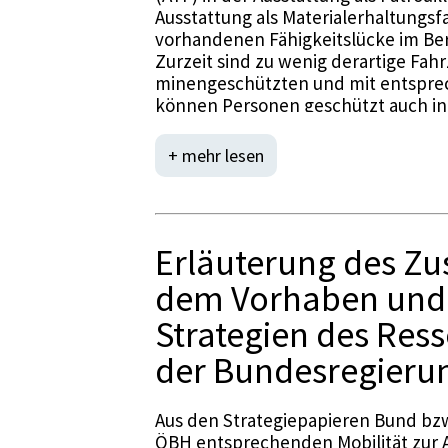
Ausstattung als Materialerhaltungs
vorhandenen Fähigkeitslücke im Be
Zurzeit sind zu wenig derartige Fah
minengeschützten und mit entspre
können Personen geschützt auch in 
allem im Rahmen von friedensunter
Nahen Osten besteht der Bedarf an
+ mehr lesen
Erläuterung des 
dem Vorhaben und m
Strategien des Res
der Bundesregieru
Aus den Strategiepapieren Bund bzw
ÖBH entsprechenden Mobilität zur A