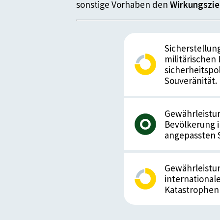
sonstige Vorhaben den
Wirkungszie
Sicherstellu
militärischen
sicherheitspo
Souveränität.
Gewährleistun
Bevölkerung 
angepassten S
Gewährleistun
international
Katastrophenh