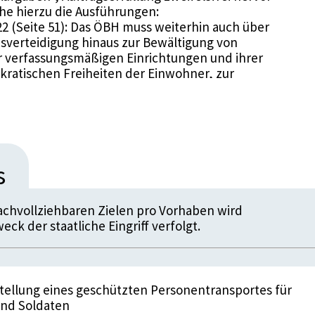
iehe hierzu die Ausführungen:
2 (Seite 51): Das ÖBH muss weiterhin auch über
esverteidigung hinaus zur Bewältigung von
r verfassungsmäßigen Einrichtungen und ihrer
ratischen Freiheiten der Einwohner, zur
Sicherheit im Inneren überhaupt sowie zur
ssen und Unglücksfällen außergewöhnlichen
ischen Bundesregierung 2013 – 2018 (Seite 82): Das
der neuen Österreichischen Sicherheitsstrategie,
zsystems und der Immerwährenden Neutralität an
s
 und Aufgaben angepasst werden. Eine
 zur militärischen Landesverteidigung als auch für
achvollziehbaren Zielen pro Vorhaben wird
ck der staatliche Eingriff verfolgt.
strategie 2013 Pkt. 3 (Seite 9ff): Das Österreichische
ekade,
14 Pkt. 5 (Seite 19ff): Verteidigungspolitischer
 an das ÖBH,
7 Pkt. 2 (Seite 5ff): Militärstrategische Zielsetzung
tellung eines geschützten Personentransportes für
und Soldaten