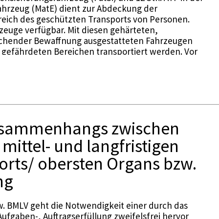
fahrzeug (MatE) dient zur Abdeckung der
reich des geschützten Transports von Personen.
rzeuge verfügbar. Mit diesen gehärteten,
chender Bewaffnung ausgestatteten Fahrzeugen
gefährdeten Bereichen transportiert werden. Vor
stützenden Einsätzen wie z.B. am Balkan und im
 geschützten Personentransportmöglichkeiten.
Zusammenhangs zwischen
ittel- und langfristigen
sorts/ obersten Organs bzw.
ng
. BMLV geht die Notwendigkeit einer durch das
ufgaben-, Auftragserfüllung zweifelsfrei hervor