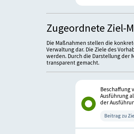
Ein besteht kein signifikanter Beit
(SDGs).
Kennzahlen und M
Zugeordnete Ziel
Meilenstein 1: Ka
Infanteriekompan
Die Maßnahmen stellen die konkret
Ausgangszustand
Verwaltung dar. Die Ziele des Vorhab
werden. Durch die Darstellung de
Geschützter Perso
transparent gemacht.
Umfang sicherstel
Zielzustand 2020:
Kapazität für ges
verstärkte Infant
Beschaffung v
Ausführung al
Istzustand 2020:
der Ausführun
Ein geschützter P
für zusätzlich dre
Beitrag zu Zie
Datenquelle:
BMLV / Sektion II