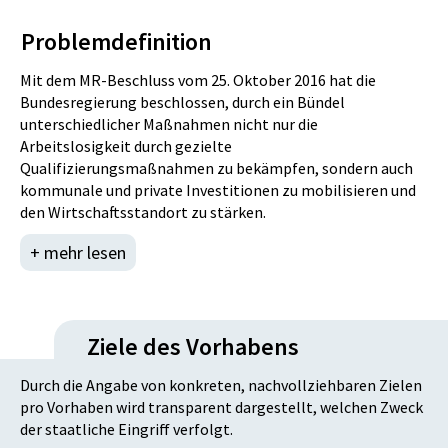
Problemdefinition
Mit dem MR-Beschluss vom 25. Oktober 2016 hat die
Bundesregierung beschlossen, durch ein Bündel
unterschiedlicher Maßnahmen nicht nur die
Arbeitslosigkeit durch gezielte
Qualifizierungsmaßnahmen zu bekämpfen, sondern auch
kommunale und private Investitionen zu mobilisieren und
den Wirtschaftsstandort zu stärken.
Im kommunalen Bereich werden durch ein kommunales
+ mehr lesen
Investitionsprogramm zusätzliche Investitionen der
Gemeinden – ausgenommen Fahrzeuge, Personalkosten
und Eigenleistungen – zur Modernisierung der Infrastruktur
in ganz Österreich gefördert. Dieses Investitionsprogramm
Ziele des Vorhabens
zielt auch darauf ab, den Arbeitsmarkt besonders im
Bausektor zu stärken.
Durch die Angabe von konkreten, nachvollziehbaren Zielen
pro Vorhaben wird transparent dargestellt, welchen Zweck
der staatliche Eingriff verfolgt.