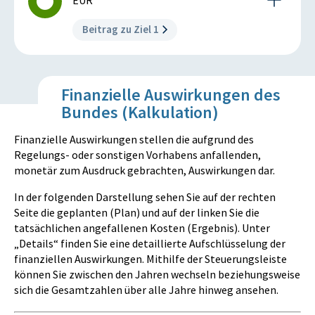
EUR
ISTWERT
ZIELZUSTAND
Beitrag zu Ziel 1
1.600
760
Mio. EUR
Mio. EUR
Beschreibung der Ziel-Maßnahme
Finanzielle Auswirkungen des
Der Bund stellt zur teilweisen Deckung der
Datenquelle: Endbericht zum KIG 2017
Bundes (Kalkulation)
Aufwendungen der Gemeinden insgesamt 175
Millionen Euro als Zweckzuschuss zur Verfügung.
Finanzielle Auswirkungen stellen die aufgrund des
Der Zweckzuschuss ist für folgende zusätzliche
Regelungs- oder sonstigen Vorhabens anfallenden,
Bauinvestitionen (Abs. 3) auf kommunaler Ebene
monetär zum Ausdruck gebrachten, Auswirkungen dar.
bestimmt:
In der folgenden Darstellung sehen Sie auf der rechten
1. Errichtung, Erweiterung und Sanierung von
Seite die geplanten (Plan) und auf der linken Sie die
Kindertageseinrichtungen und Schulen
tatsächlichen angefallenen Kosten (Ergebnis). Unter
2. Errichtung, Erweiterung und Sanierung von
„Details“ finden Sie eine detaillierte Aufschlüsselung der
Einrichtungen für die Seniorenbetreuung und
finanziellen Auswirkungen. Mithilfe der Steuerungsleiste
Betreuung von behinderten Personen
können Sie zwischen den Jahren wechseln beziehungsweise
3. Abbau von baulichen Barrieren (Abbau von
sich die Gesamtzahlen über alle Jahre hinweg ansehen.
Barrieren in Gebäuden sowie deren barrierefreier
Zugang)