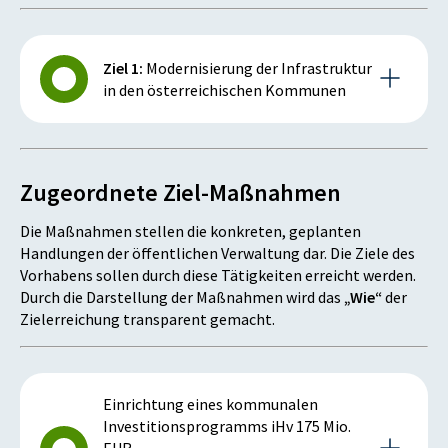
Ziel 1:
Modernisierung der Infrastruktur
in den österreichischen Kommunen
Beschreibung des Ziels
Zugeordnete Ziel-Maßnahmen
Ziel und Zweck des kommunalen
Investitionsprogrammes ist es, kommunale
Die Maßnahmen stellen die konkreten, geplanten
Investitionen in den Gemeinden zur Modernisierung
Handlungen der öffentlichen Verwaltung dar. Die Ziele des
der Infrastruktur in den Jahren 2017 und 2018 zu
Vorhabens sollen durch diese Tätigkeiten erreicht werden.
fördern. Zu diesem Zweck gewährt der Bund den
Durch die Darstellung der Maßnahmen wird das
„Wie“
der
Gemeinden Zweckzuschüsse für besondere
Zielerreichung transparent gemacht.
Baumaßnahmen.
Kennzahlen und Meilensteine des Ziels
Auslösung eines Investitionsvolumens von zumindest
Einrichtung eines kommunalen
760 Mio. EUR [Mio. EUR]
Investitionsprogramms iHv 175 Mio.