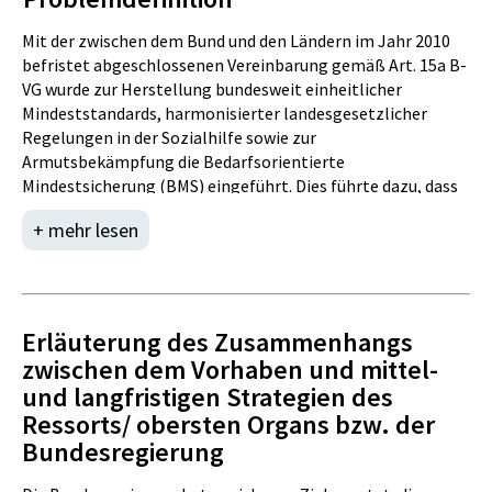
Mit der zwischen dem Bund und den Ländern im Jahr 2010
befristet abgeschlossenen Vereinbarung gemäß Art. 15a B-
VG wurde zur Herstellung bundesweit einheitlicher
Mindeststandards, harmonisierter landesgesetzlicher
Regelungen in der Sozialhilfe sowie zur
Armutsbekämpfung die Bedarfsorientierte
Mindestsicherung (BMS) eingeführt. Dies führte dazu, dass
die Länder nach den Vorgaben in der Vereinbarung
+ mehr lesen
Landesgesetze erließen.
Unterschiede ergaben sich jedoch weiterhin aufgrund
landesspezifischer Besonderheiten im Bereich der
Abdeckung der Wohnkosten und bei den Leistungen für
Erläuterung des Zusammenhangs
Kinder. Davon abgesehen führte die Einführung der BMS im
zwischen dem Vorhaben und mittel-
Wege der Art. 15a B-VG Vereinbarung zu einem
und langfristigen Strategien des
grundsätzlich harmonisierten System in Österreich.
Ressorts/ obersten Organs bzw. der
Die Gespräche über eine Verlängerung und
Bundesregierung
Weiterentwicklung dieser Vereinbarung in den Jahren
2015/2016 scheiterten an den unterschiedlichen Positionen