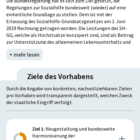
Die Bundesregierung hat es sich zum Ziel gesetzt, die
der Verhandlungspartner auf Seiten des Bundes und der
Regelungen zur Sozialhilfe bundesweit (wieder) auf eine
Länder. Die Vereinbarung selbst ist daher mit 31.12.2016
einheitliche Grundlage zu stellen. Dem ist mit der
ausgelaufen.
Erlassung des Sozialhilfe-Grundsatzgesetzes am 1. Juni
2019 Rechnung getragen worden. Die Leistungen des SH-
Die Rechtsentwicklung im Bereich der Mindestsicherung
GG, welche als Höchstsätze konzipiert sind, sind als Beitrag
hat seitdem zu einer noch stärker differenzierten
zur Unterstützung des allgemeinen Lebensunterhalts und
Gesetzeslandschaft als vor Einführung der
zur Befriedigung des Wohnbedarfs festgelegt. Durch die
Mindestsicherung 2010 geführt. Dies liegt derzeit vor allem
+ mehr lesen
Gewährleistung einheitlicher Standards können
an den unterschiedlichen Modellen, die in mehreren
armutsgefährdete bzw. –betroffene Personengruppen
Ländern umgesetzt wurden. Dazu gehören
zielgerichtet unterstützt werden. Die Implementierung des
verschiedenartige Ansätze zur Deckelung der
Ziele des Vorhabens
Sozialhilfe-Grundsatzgesetzes trug insoweit insbesondere
Mindestsicherung oder aber auch zum leistungsrechtlichen
zur Erfüllung des SDG-Ziels 1 („Keine Armut“; dabei vor
Umgang mit neu zugewanderten Personen. Auch die
Durch die Angabe von konkreten, nachvollziehbaren Zielen
allem zu den Unterzielen 1.1. und 1.3.) bei.
Höchstgerichte haben sich bereits mit vereinzelten
pro Vorhaben wird transparent dargestellt, welchen Zweck
Bestimmungen der neuen Mindestsicherungsgesetze
der staatliche Eingriff verfolgt.
beschäftigt.
Eine ebenfalls negative Entwicklung der vergangenen
Jahre wurde in der wachsenden Anzahl der
Ziel 1:
Neugestaltung und bundesweite
Mindestsicherungsbezieher und
Harmonisierung der
Mindestsicherungsbezieherinnen und den daraus