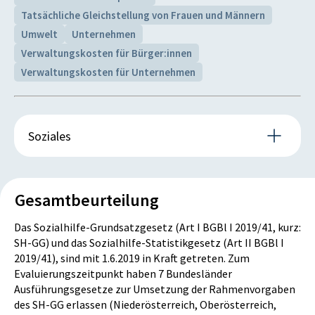
Zeitverlauf wie folgt entwickelt:
0
0
Tatsächliche Gleichstellung von Frauen und Männern
2017: 977.000.000 EUR
Umwelt
Unternehmen
Tsd. Euro
Tsd. Euro
2018: 941.000.000 EUR
Verwaltungskosten für Bürger:innen
2019: 913.000.000 EUR
Verwaltungskosten für Unternehmen
2020: 959.000.000 EUR
2021: 966.000.000 EUR
Betrieblicher Sachaufwand
2022: 972.000.000 EUR
2023: 1.102.000.000 EUR
IST
PLAN
Soziales
0
0
Ex-Post-Auswirkungen im Sinne eines Eintritts
Tsd. Euro
Tsd. Euro
wesentlicher Auswirkungen in der WD „Kinder und
Gesamtbeurteilung
Jugend“ und „Soziales“ konnten nicht festgestellt
werden. Kernelemente der Reform, die zu
Das Sozialhilfe-Grundsatzgesetz (Art I BGBl I 2019/41, kurz:
Transferaufwand
Auswirkungen in der WD „Kinder und Jugend“ und
SH-GG) und das Sozialhilfe-Statistikgesetz (Art II BGBl I
„Soziales“ hätten führen können, wurden
2019/41), sind mit 1.6.2019 in Kraft getreten. Zum
IST
PLAN
höchstgerichtlich aufgehoben und folglich nicht
Evaluierungszeitpunkt haben 7 Bundesländer
umgesetzt (exemplarisch für die WD „Kinder und
0
0
Ausführungsgesetze zur Umsetzung der Rahmenvorgaben
Jugend“: Staffelung der Kinderrichtsätze;
des SH-GG erlassen (Niederösterreich, Oberösterreich,