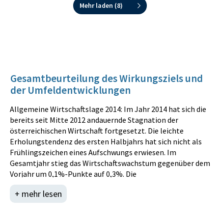
Mehr laden (
8
)
Gesamtbeurteilung des Wirkungsziels und
der Umfeldentwicklungen
Allgemeine Wirtschaftslage 2014: Im Jahr 2014 hat sich die
bereits seit Mitte 2012 andauernde Stagnation der
österreichischen Wirtschaft fortgesetzt. Die leichte
Erholungstendenz des ersten Halbjahrs hat sich nicht als
Frühlingszeichen eines Aufschwungs erwiesen. Im
Gesamtjahr stieg das Wirtschaftswachstum gegenüber dem
Vorjahr um 0,1%-Punkte auf 0,3%. Die
Bruttoanlageinvestitionen sind real um 0,5% gestiegen, im
+ mehr lesen
Vergleich zu -1,5% im Vorjahr. Die ungünstige Entwicklung
der Realeinkommen lässt wenig Spielraum für
Konsumausgaben der privaten Haushalte. Die privaten